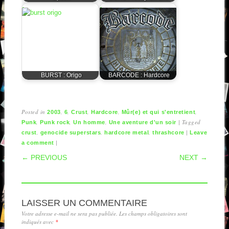
BURST : Origo
BARCODE : Hardcore
Posted in
,
,
,
,
,
2003
6
Crust
Hardcore
Mûr(e) et qui s'entretient
,
,
,
|
Tagged
Punk
Punk rock
Un homme
Une aventure d'un soir
,
,
,
|
crust
genocide superstars
hardcore metal
thrashcore
Leave
|
a comment
POST NAVIGATION
← PREVIOUS
NEXT →
LAISSER UN COMMENTAIRE
Votre adresse e-mail ne sera pas publiée.
Les champs obligatoires sont
indiqués avec
*