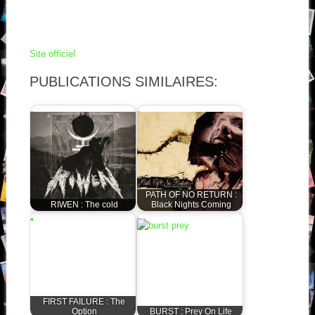
Site officiel
PUBLICATIONS SIMILAIRES:
PATH OF NO RETURN :
RIWEN : The cold
Black Nights Coming
FIRST FAILURE : The
Option
BURST : Prey On Life