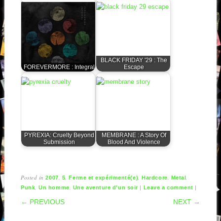
BLACK FRIDAY '29 : The
FOREVERMORE : Integral
Escape
PYREXIA: Cruelty Beyond
MEMBRANE : A Story Of
Submission
Blood And Violence
Posted in
,
,
,
,
,
2007
5
Ferme et expérimenté(e)
Hardcore
Metal
,
,
|
|
Punk
Un homme
Une aventure d'un soir
Leave a comment
POST NAVIGATION
← PREVIOUS
NEXT →