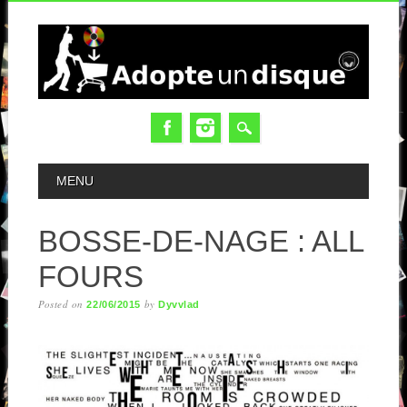
MAIN MENU
MENU
BOSSE-DE-NAGE : ALL
FOURS
Posted on
by
22/06/2015
Dyvvlad