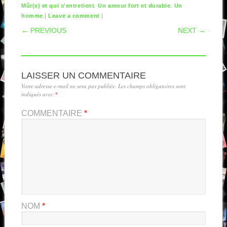
,
,
Mûr(e) et qui s'entretient
Un amour fort et durable
Un
|
|
homme
Leave a comment
POST NAVIGATION
← PREVIOUS
NEXT →
LAISSER UN COMMENTAIRE
Votre adresse e-mail ne sera pas publiée.
Les champs obligatoires sont
indiqués avec
*
COMMENTAIRE
*
NOM
*