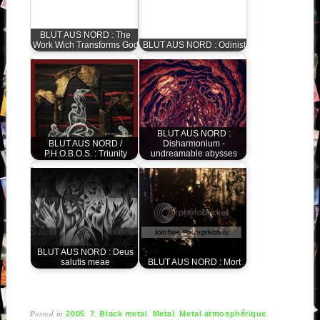
BLUT AUS NORD : The
Work Wich Transforms God
BLUT AUS NORD : Odinist
BLUT AUS NORD :
BLUT AUS NORD /
Disharmonium -
P.H.O.B.O.S. : Triunity
undreamable abysses
BLUT AUS NORD : Deus
salutis meae
BLUT AUS NORD : Mort
Posted in
,
,
,
,
,
2005
7
Black metal
Metal
Metal atmosphérique