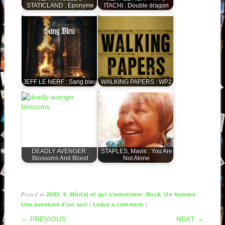
STATICLAND : Eponyme
ITACHI : Double dragon
JEFF LE NERF : Sang bleu
WALKING PAPERS : WP2
DEADLY AVENGER :
STAPLES, Mavis : You Are
Blossoms And Blood
Not Alone
Posted in
,
,
,
,
,
2003
6
Mûr(e) et qui s'entretient
Rock
Un homme
|
|
Une aventure d'un soir
Leave a comment
POST NAVIGATION
← PREVIOUS
NEXT →