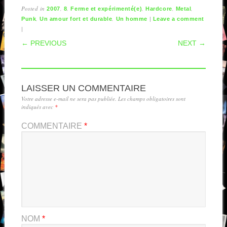
Posted in
,
,
,
,
,
2007
8
Ferme et expérimenté(e)
Hardcore
Metal
,
,
|
Punk
Un amour fort et durable
Un homme
Leave a comment
|
POST NAVIGATION
← PREVIOUS
NEXT →
LAISSER UN COMMENTAIRE
Votre adresse e-mail ne sera pas publiée.
Les champs obligatoires sont
indiqués avec
*
COMMENTAIRE
*
NOM
*