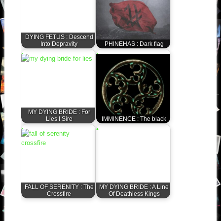
DYING FETUS : Descend
Into Depravity
PHINEHAS : Dark flag
MY DYING BRIDE : For
Lies I Sire
IMMINENCE : The black
FALL OF SERENITY : The
MY DYING BRIDE : A Line
Crossfire
Of Deathless Kings