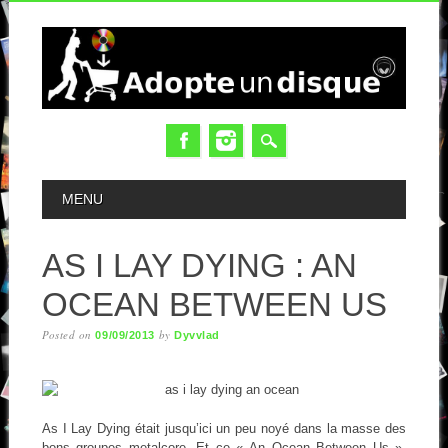
MAIN MENU
MENU
AS I LAY DYING : AN
OCEAN BETWEEN US
Posted on
by
09/09/2013
Dyvvlad
As I Lay Dying était jusqu’ici un peu noyé dans la masse des
bons groupes metalcore, Et ce « An Ocean Between Us »,