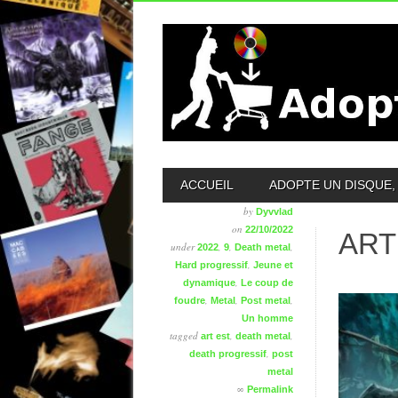
MAIN MENU
ACCUEIL
ADOPTE UN DISQUE, 
by
Dyvvlad
on
22/10/2022
ART
under
,
,
,
2022
9
Death metal
,
Hard progressif
Jeune et
,
dynamique
Le coup de
,
,
,
foudre
Metal
Post metal
Un homme
tagged
,
,
art est
death metal
,
death progressif
post
metal
∞
Permalink