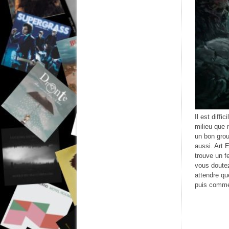
Il est diffi
milieu que 
un bon grou
aussi. Art 
trouve un f
vous doutez
attendre que
puis comme 