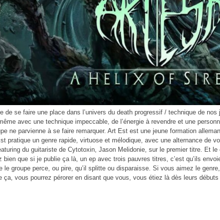
cile de se faire une place dans l’univers du death progressif / technique de nos
même avec une technique impeccable, de l’énergie à revendre et une personna
pe ne parvienne à se faire remarquer. Art Est est une jeune formation allema
Est pratique un genre rapide, virtuose et mélodique, avec une alternance de vo
eaturing du guitariste de Cytotoxin, Jason Melidonie, sur le premier titre. Et 
 bien que si je publie ça là, un ep avec trois pauvres titres, c’est qu’ils envo
 le groupe perce, ou pire, qu’il splitte ou disparaisse. Si vous aimez le genre,
ça, vous pourrez pérorer en disant que vous, vous étiez là dès leurs débuts 