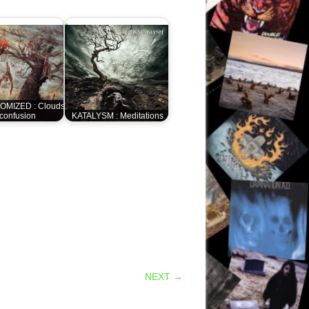
MIZED : Clouds
 confusion
KATALYSM : Meditations
NEXT →