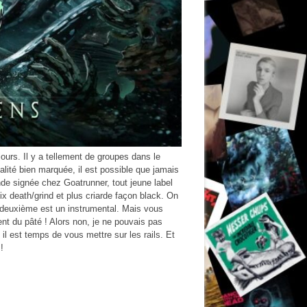
 jours. Il y a tellement de groupes dans le
lité bien marquée, il est possible que jamais
nde signée chez Goatrunner, tout jeune label
ix death/grind et plus criarde façon black. On
le deuxième est un instrumental. Mais vous
ient du pâté ! Alors non, je ne pouvais pas
 il est temps de vous mettre sur les rails. Et
!