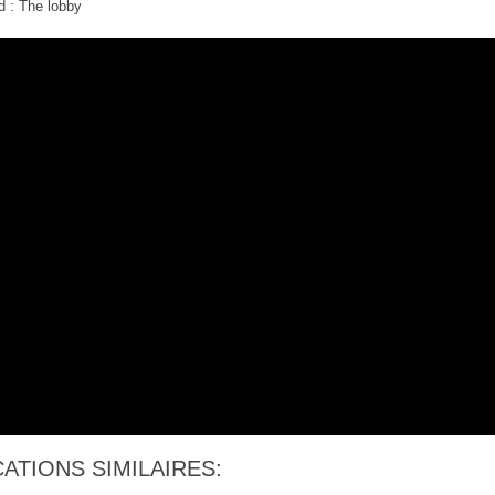
d : The lobby
ATIONS SIMILAIRES: