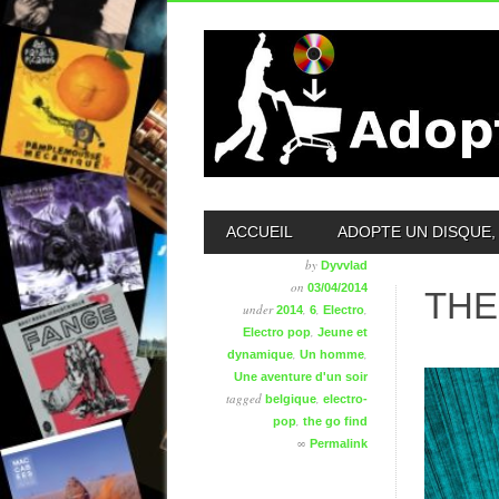
MAIN MENU
ACCUEIL
ADOPTE UN DISQUE, 
by
Dyvvlad
on
03/04/2014
THE
under
,
,
,
2014
6
Electro
,
Electro pop
Jeune et
,
,
dynamique
Un homme
Une aventure d'un soir
tagged
,
belgique
electro-
,
pop
the go find
∞
Permalink