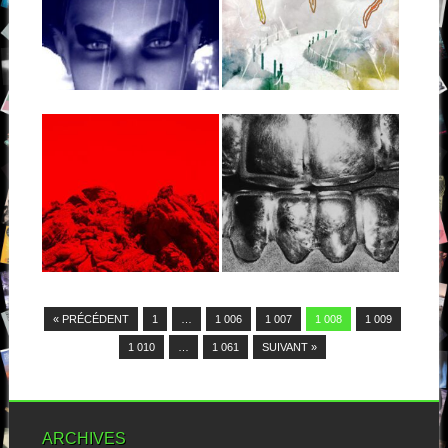
POLTERGEIST
INTENSE,
SUSPENSE /
SKYCONTACT
1997. Votre serviteur, toujours
en quête de nouvelles
sensations musicales, et...
▶
▶
Derrière ce nom de groupe
exotique se cache une gloire
passée...
20.04.14
19.04.14
MONDKOPF :
PUP : EPONYME
HADES
Formé en 2013, Pup présente
déjà aujourd’hui son premier
Toulouse, c’est pas vraiment
album. Le...
la ville ou on penserait croiser
la...
▶
▶
« PRÉCÉDENT
1
…
1 006
1 007
1 008
1 009
1 010
…
1 061
SUIVANT »
ARCHIVES