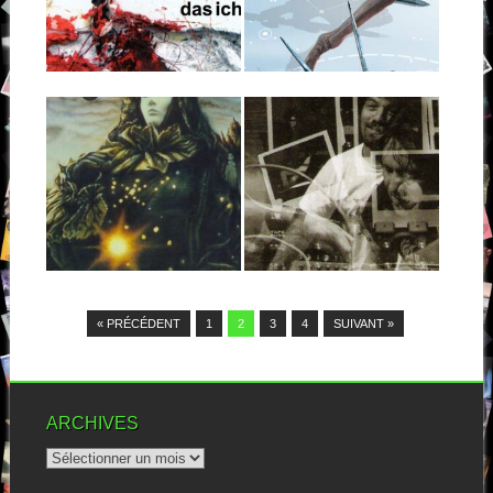
Depuis 1989, le duo allemand
Das ich navigue dans les
Attention Osni. Ce que je vous
eaux...
amène ici, c’est un disque...
▶
▶
09.08.14
04.03.14
YEARNING :
ELLIOTT SMITH :
PLAINTIVE
XO
SCENES
Elliott Smith, c’est un peu
l’archétype du poète maudit.
Déjà génial du temps de
Drogue, alcool,...
« With tragedies adorned »,
Yearning a en...
▶
▶
« PRÉCÉDENT
1
2
3
4
SUIVANT »
ARCHIVES