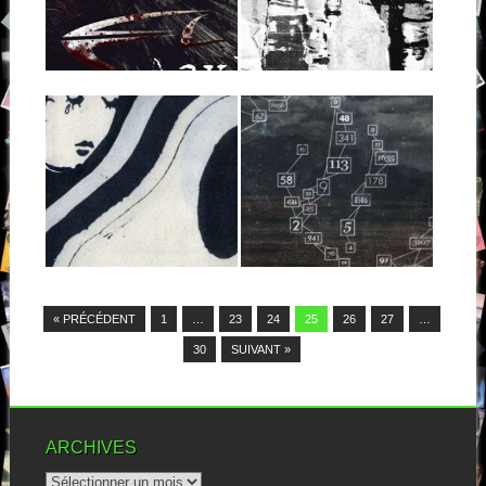
Oh, la hoooonte ! Il ne connaît
son troisième...
pas The Soft Moon ! Il...
▶
▶
08.04.15
06.03.15
DOLDRUMS : THE
[SITD] :
AIR CONDITIONED
DUNKELZIFFER
NIGHTMARE
J’aime l’electro-dark depuis
longtemps. Je n’en consomme
La scène électro est riche, et
pas fréquemment, je ne...
de plus en plus, de...
▶
▶
« PRÉCÉDENT
1
…
23
24
25
26
27
…
30
SUIVANT »
ARCHIVES