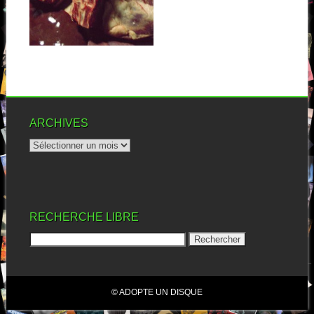
Je ne connaisais pas
Pharmakon avant ce « Bestial
burden ». Ce qui...
▶
ARCHIVES
RECHERCHE LIBRE
© ADOPTE UN DISQUE