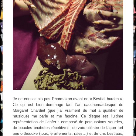
Je ne connaisais pas Pharmakon avant ce « Bestial burden ».
Ce qui est bien dommage tant l’art cauchemardesque de
Margaret Chardiet (que j’ai vraiment du mal à qualifier de
musique) me parle et me fascine. Ce disque est l’ultime
représentation de l’enfer : composé de percussions sourdes,
de boucles bruitistes répétitives, de voix utilisée de façon fort
peu orthodoxe (toux, éraillements, râles…) et de cris bestiaux,