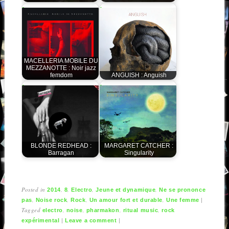
MACELLERIA MOBILE DU
MEZZANOTTE : Noir jazz
femdom
ANGUISH : Anguish
BLONDE REDHEAD :
MARGARET CATCHER :
Barragan
Singularity
Posted in
,
,
,
,
2014
8
Electro
Jeune et dynamique
Ne se prononce
,
,
,
,
|
pas
Noise rock
Rock
Un amour fort et durable
Une femme
Tagged
,
,
,
,
electro
noise
pharmakon
ritual music
rock
|
|
expérimental
Leave a comment