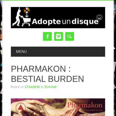
MAIN MENU
MENU
PHARMAKON :
BESTIAL BURDEN
Posted on
by
17/11/2014
Dyvvlad