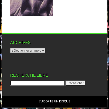
Du rock irlandais, le quidam
connaît surtout U2, les Corrs
et...
▶
ARCHIVES
RECHERCHE LIBRE
© ADOPTE UN DISQUE