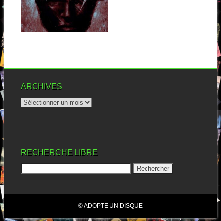
SKY
J’ai un disque de retard sur
Lunatic Soul. Et pour être...
▶
ARCHIVES
RECHERCHE LIBRE
© ADOPTE UN DISQUE