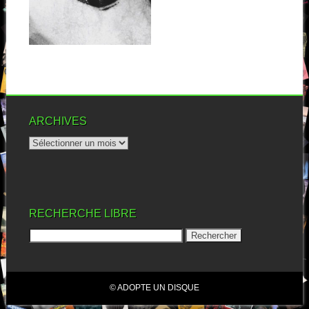
Troisième album pour My
Jerusalem, et premier à
accéder à mes...
▶
ARCHIVES
RECHERCHE LIBRE
© ADOPTE UN DISQUE