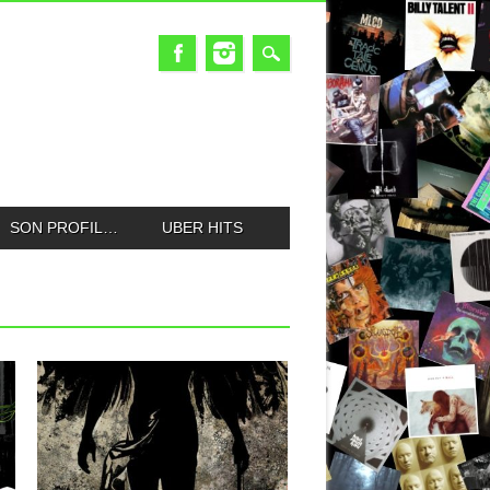
SON PROFIL…
UBER HITS
22.02.26
CONVERGE : LOVE IS
NOT ENOUGH
Et de onze pour les fous furieux de
Converge. Le groupe...