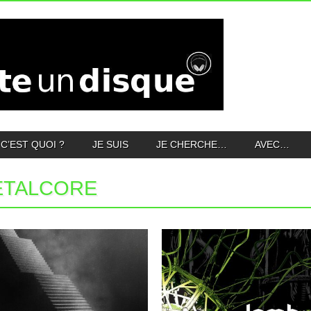
C’EST QUOI ?
JE SUIS
JE CHERCHE…
AVEC…
ETALCORE
06.04.26
18.03.26
MALLAVORA : WHAT IF
LAMB OF GOD : INTO
BETTER NEVER COMES?
OBLIVION
En voilà une question opportune et pleine
Pour ce treizième album, le groupe
de sens. Bien sûr,...
américain a décidé non pas...