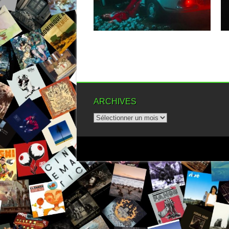
acoustique, As Everything Unfolds a
vite...
▶
ARCHIVES