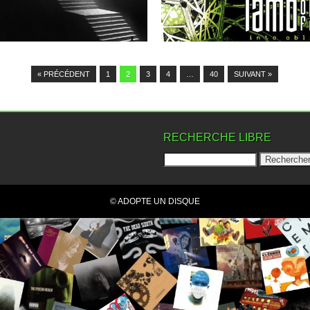
▶
▶
« PRÉCÉDENT
1
2
3
4
…
40
SUIVANT »
RECHERCHE LIBRE
© ADOPTE UN DISQUE