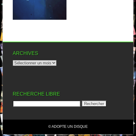
Quand on voit ce qui truste les
charts en France, on...
▶
ARCHIVES
RECHERCHE LIBRE
© ADOPTE UN DISQUE