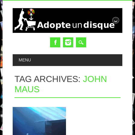
MAIN MENU
MENU
TAG ARCHIVES:
JOHN
MAUS
13.10.25
JOHN MAUS :
LATER THAN YOU
THINK