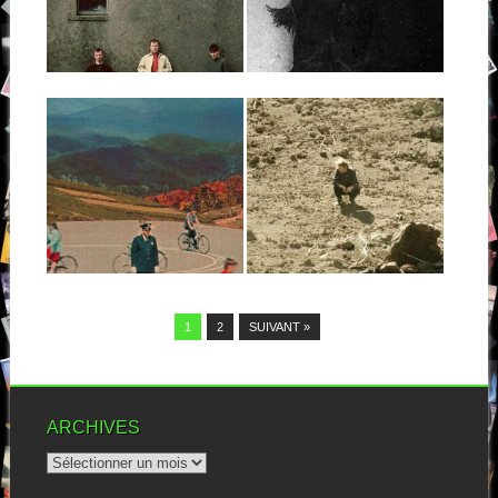
Jeune formation irlandaise,
Kingfishr nous arrive
Le titre de ce deuxième album
aujourd’hui avec « Halcyon »,
de la suédoise Fagelle peut...
son premier...
▶
▶
28.06.20
24.06.18
CHRISTIAN LEE
BEN HOWARD :
HUTSON :
NOONDAY DREAM
BEGINNERS
Vous ne trouverez pas de
trace d’une quelconque ligne,
L’indie pop folk, c’est un style
d’une évocation...
qui me parle, surtout depuis...
▶
▶
1
2
SUIVANT »
ARCHIVES