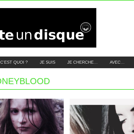
C’EST QUOI ?
JE SUIS
JE CHERCHE…
AVEC…
ONEYBLOOD
24.01.17
04.09.14
HONEYBLOOD : BABES
HONEYBLOOD :
NEVER DIE
EPONYME
Le premier album du duo Honeyblood
Deux jeunes filles, l’une blonde, l’autre
m’avait titillé plus qu’émoustillé. Mais...
brune, se rencontrent à Glasgow...