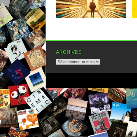
dans...
▶
ARCHIVES