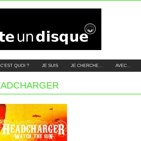
C’EST QUOI ?
JE SUIS
JE CHERCHE…
AVEC…
EADCHARGER
03.10.13
HEADCHARGER : WATCH
THE SUN
Deuxième album pour les garçons
d’Headcharger, et premier qui atterrit