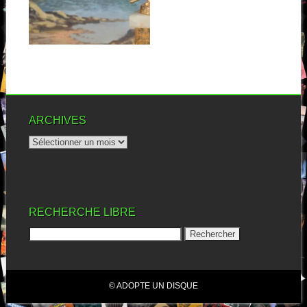
En musique, il ne faut pas
forcément grand-chose pour
créer l’évènement....
▶
ARCHIVES
RECHERCHE LIBRE
© ADOPTE UN DISQUE