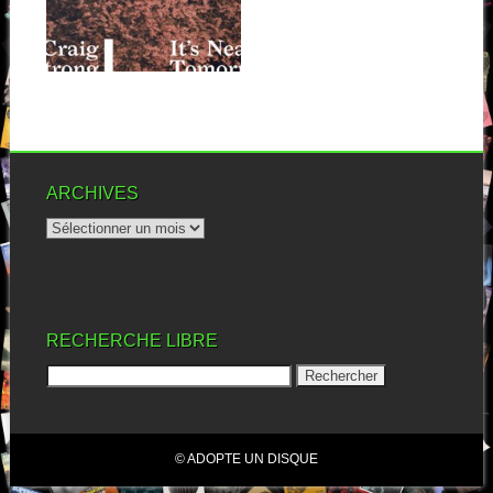
TOMORROW
Ca fait un petit moment qu’on
a pas eu l’occasion
▶
d’entendre...
ARCHIVES
RECHERCHE LIBRE
© ADOPTE UN DISQUE