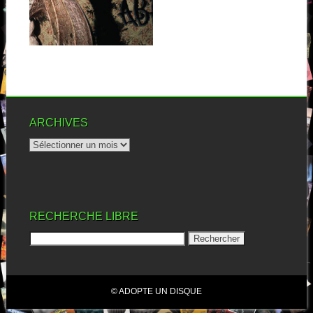
Quatrième album pour
Boondox (du moins, sous ce
nom), le joyeux...
▶
ARCHIVES
RECHERCHE LIBRE
© ADOPTE UN DISQUE