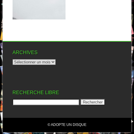
Pour ceux qui suivent (mais
j’en demande pas tant), il y...
▶
ARCHIVES
RECHERCHE LIBRE
© ADOPTE UN DISQUE