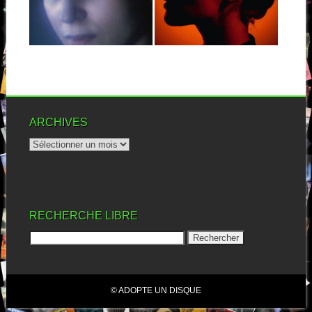
A priori, la myopie n’est pas le
De retour après un premier
sujet le plus sexy...
album acclamé, la danoise
Agnès Obel...
▶
▶
ARCHIVES
RECHERCHE LIBRE
© ADOPTE UN DISQUE