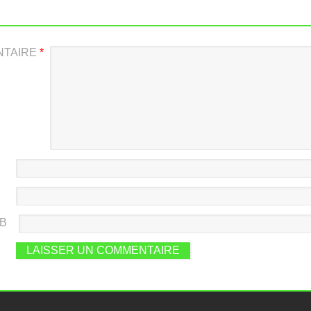
NTAIRE
*
EB