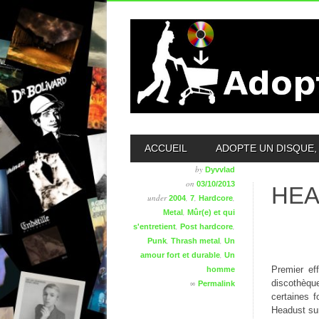
MAIN MENU
ACCUEIL
ADOPTE UN DISQUE, 
by
Dyvvlad
on
03/10/2013
HEA
under
,
,
,
2004
7
Hardcore
,
Metal
Mûr(e) et qui
,
,
s'entretient
Post hardcore
,
,
Punk
Thrash metal
Un
,
amour fort et durable
Un
Premier ef
homme
discothèqu
∞
Permalink
certaines 
Headust sur