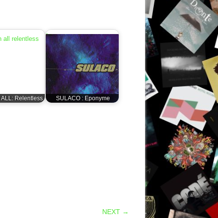
 ALL: Relentless
SULACO : Eponyme
NEXT →