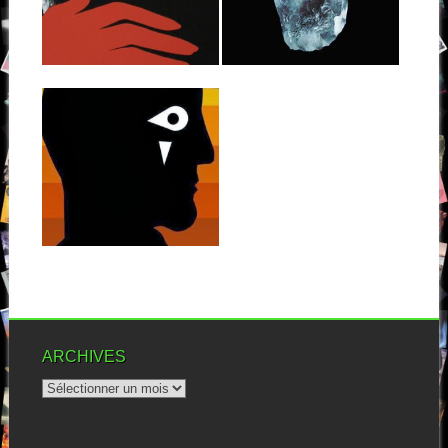
J’avoue que, si « Square
eyes » défrichait encore un
Wow, mes gens ! Je viens de
peu plus de...
me rendre compte que
jamais...
▶
▶
08.03.14
YODELICE :
SQUARE EYES
Pour son troisième album,
Maxim Nucci persiste dans la
voie plus...
▶
ARCHIVES