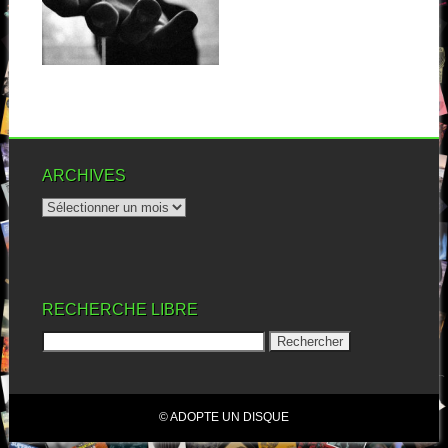
En musique comme à la
guerre, la surprise peut venir
de...
▶
ARCHIVES
RECHERCHE LIBRE
© ADOPTE UN DISQUE