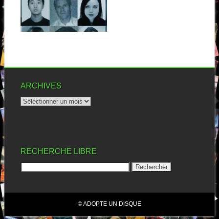
D’emblée, la pochette de cet
« Alias » des anglais me fait
irrémédiablement...
▶
ARCHIVES
RECHERCHE LIBRE
© ADOPTE UN DISQUE