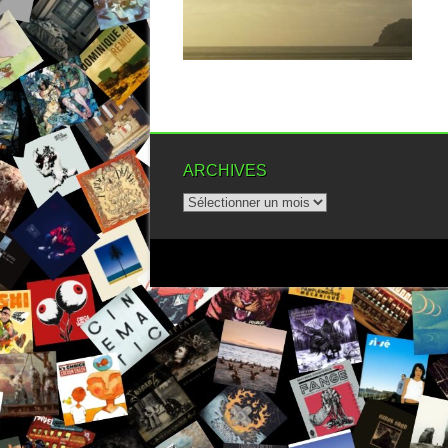
(mais...
▶
ARCHIVES