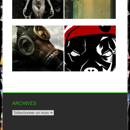
Même si tu ne le connaissais
C’est la sixième fois que
pas avant, il suffit d’une...
Wolves At The Gate nous
propulse...
▶
▶
21.02.21
24.04.14
PRODUCT OF
PRO PAIN : THE
HATE : YOU
FINAL
BROUGHT THIS
REVOLUTION
WAR
Pro-Pain, c’est le genre de
groupe dont on apprécie
C’est en territoire power
chaque sortie...
thrash que nous débarquons
▶
▶
aujourd’hui, pour faire...
ARCHIVES