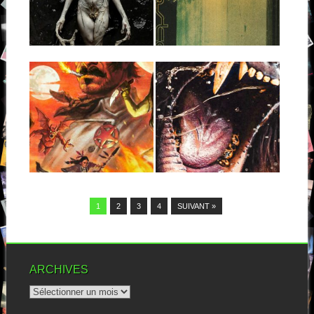
Même si tu ne le connaissais
C’est la sixième fois que
pas avant, il suffit d’une...
Wolves At The Gate nous
propulse...
▶
▶
19.01.23
25.12.22
SPIRITWORLD :
DETRAKTOR :
DEATHWESTERN
FULL BODY
STOMP
Ah ah, des cowboys, des
monstres, une ambiance
Vous avez certainement pu le
western, du gros...
constater, le thrash metal, le
power...
▶
▶
1
2
3
4
SUIVANT »
ARCHIVES