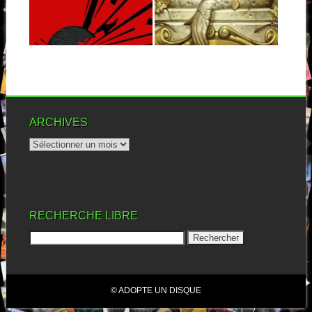
John Reis (Hot Snakes, Drive
Like Jehu, Rocket From The
Qu’il est loin le temps de «
Crypt),...
This Is A Pinback...
▶
▶
ARCHIVES
RECHERCHE LIBRE
© ADOPTE UN DISQUE