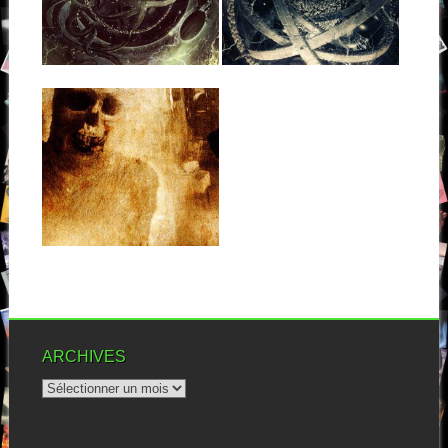
Facebook Instagram Paroles
Patrick Mameli est un éternel
de l’album
insatisfait, et un explorateur
invétéré. Si...
▶
▶
03.11.13
PESTILENCE :
RESURRECTION
MACABRE
Les grands anciens se
réveillent ! Après Cynic et son
retour...
▶
ARCHIVES