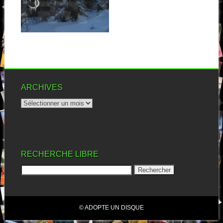
Premier contact avec le one-
man band américain
Panopticon pour moi. Je...
▶
ARCHIVES
RECHERCHE LIBRE
© ADOPTE UN DISQUE