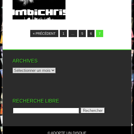
Je suis toujours passé à côté
de Combichist. Oh, j’ai bien...
▶
« PRÉCÉDENT
1
…
5
6
7
ARCHIVES
RECHERCHE LIBRE
© ADOPTE UN DISQUE