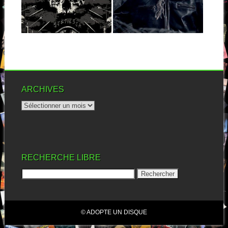
Si La Muerte a toujours été un
La Muerte est, quand même,
peu insaisissable, ces
un secret belge bien gardé.
dernières...
Rares...
▶
▶
ARCHIVES
RECHERCHE LIBRE
© ADOPTE UN DISQUE