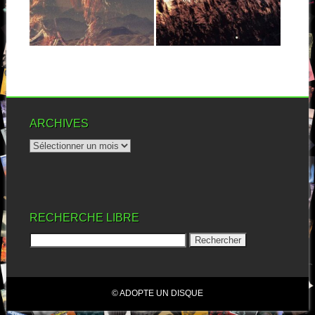
En 2014, je découvrais
Autant vous prévenir, malgré
Howling Bells avec
ses dix ans au compteur et
« Heartstrings » et en gardai...
ses...
▶
▶
ARCHIVES
RECHERCHE LIBRE
© ADOPTE UN DISQUE