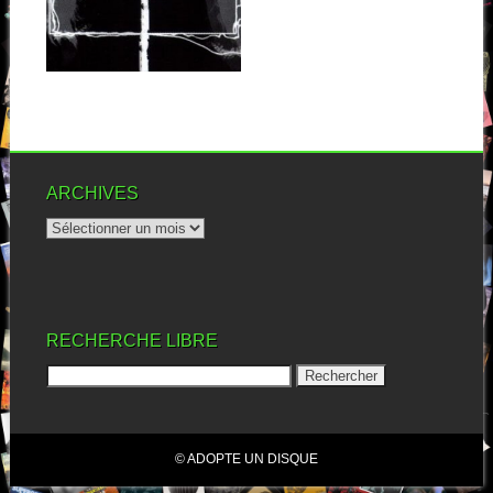
J’avoue être passé totalement
à côté de ce groupe transalpin
jusqu’ici,...
▶
ARCHIVES
RECHERCHE LIBRE
© ADOPTE UN DISQUE