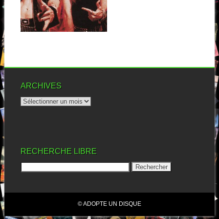
Quoi ? Encore du death metal
? Ah ben non, vu...
▶
ARCHIVES
RECHERCHE LIBRE
© ADOPTE UN DISQUE