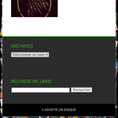
Il est des disques qui arrivent
quand on ne s’y attend...
▶
ARCHIVES
RECHERCHE LIBRE
© ADOPTE UN DISQUE