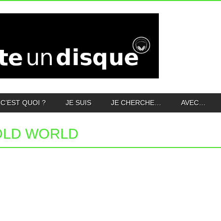
C’EST QUOI ?
JE SUIS
JE CHERCHE…
AVEC…
OLD WORLD