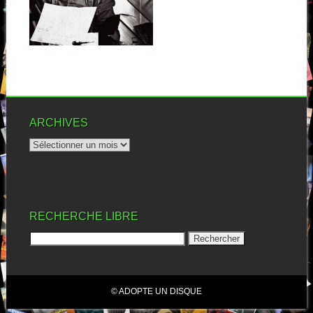
Chuck Ragan, pour vous
situer ce nom qui vous dit
peut-être...
▶
ARCHIVES
RECHERCHE LIBRE
© ADOPTE UN DISQUE