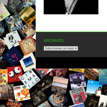
combo...
▶
ARCHIVES