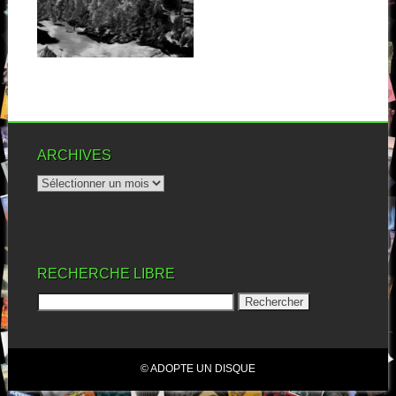
Ce nom sonne familier à mes
oreilles, mais je n’ai aucune...
▶
ARCHIVES
RECHERCHE LIBRE
© ADOPTE UN DISQUE