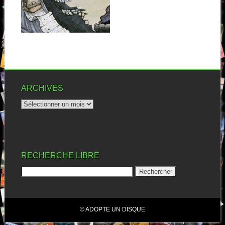
La boucle est bouclée. Si
vous aimez le rock
psychédélique,...
▶
ARCHIVES
RECHERCHE LIBRE
© ADOPTE UN DISQUE