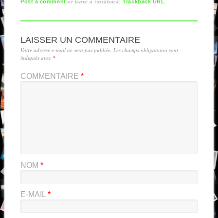
or leave a trackback:
.
Post a comment
Trackback URL
LAISSER UN COMMENTAIRE
Votre adresse e-mail ne sera pas publiée.
Les champs obligatoires sont
indiqués avec
*
COMMENTAIRE
*
NOM
*
E-MAIL
*