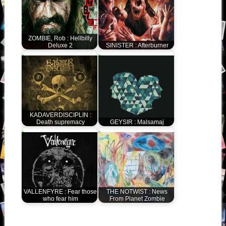
ZOMBIE, Rob : Hellbilly
Deluxe 2
SINISTER : Afterburner
KADAVERDISCIPLIN :
Death supremacy
GEYSIR : Malsamaj
VALLENFYRE : Fear those
THE NOTWIST : News
who fear him
From Planet Zombie