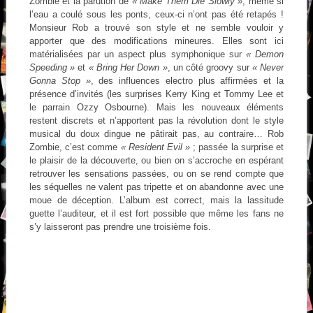
Zombie et la parution de
« Make Them Die Slowly »
, même si
l’eau a coulé sous les ponts, ceux-ci n’ont pas été retapés !
Monsieur Rob a trouvé son style et ne semble vouloir y
apporter que des modifications mineures. Elles sont ici
matérialisées par un aspect plus symphonique sur
« Demon
Speeding »
et
« Bring Her Down »
, un côté groovy sur
« Never
Gonna Stop »
, des influences electro plus affirmées et la
présence d’invités (les surprises Kerry King et Tommy Lee et
le parrain Ozzy Osbourne). Mais les nouveaux éléments
restent discrets et n’apportent pas la révolution dont le style
musical du doux dingue ne pâtirait pas, au contraire… Rob
Zombie, c’est comme
« Resident Evil »
; passée la surprise et
le plaisir de la découverte, ou bien on s’accroche en espérant
retrouver les sensations passées, ou on se rend compte que
les séquelles ne valent pas tripette et on abandonne avec une
moue de déception. L’album est correct, mais la lassitude
guette l’auditeur, et il est fort possible que même les fans ne
s’y laisseront pas prendre une troisième fois.