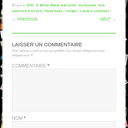
Posted in
,
,
,
,
,
2001
6
Metal
Metal industriel
Un homme
Une
,
|
|
aventure d'un soir
Vieux beau / cougar
Leave a comment
POST NAVIGATION
← PREVIOUS
NEXT →
LAISSER UN COMMENTAIRE
Votre adresse e-mail ne sera pas publiée.
Les champs obligatoires sont
indiqués avec
*
COMMENTAIRE
*
NOM
*