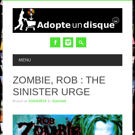
MAIN MENU
MENU
ZOMBIE, ROB : THE
SINISTER URGE
Posted on
by
03/03/2014
Dyvvlad