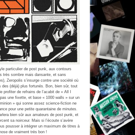
yle particulier de post punk, aux contours
is très sombre mais dansante, et sans
, Zeropolis s’insurge contre une société où
 des (déjà) plus fortunés. Bon, bien sûr, tout
rofiter de refrains de l’acabit de « All I
t pas une fixette, et base « 1000 walls » sur un
Dominion » qui sonne assez science-fiction ne
nce pour une petite quarantaine de minutes.
arlera bien sûr aux amateurs de post punk, et
cent sa noirceur. Mais si l’écoute s’avère
nous pousser à intégrer un maximum de titres à
chose de vraiment très bon !