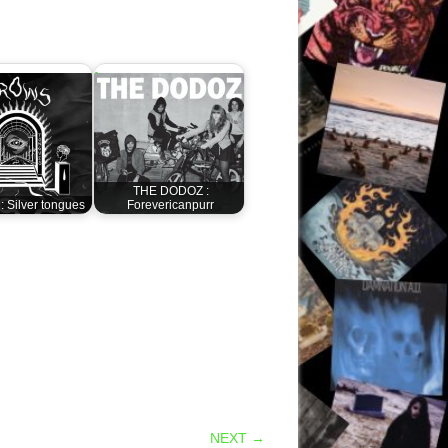
THE DODOZ :
 Silver tongues
Forevericanpurr
NEXT →