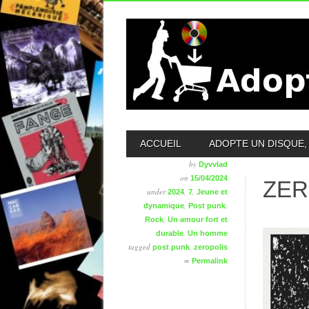
MAIN MENU
ACCUEIL
ADOPTE UN DISQUE, 
by
Dyvvlad
on
15/04/2024
ZER
under
,
,
2024
7
Jeune et
,
,
dynamique
Post punk
,
Rock
Un amour fort et
,
durable
Un homme
tagged
,
post punk
zeropolis
∞
Permalink