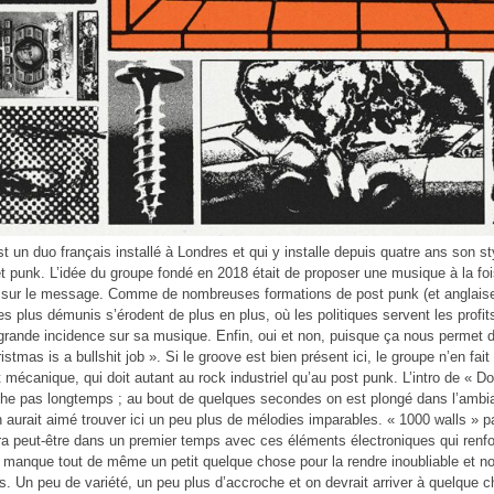
st un duo français installé à Londres et qui y installe depuis quatre ans son st
t punk. L’idée du groupe fondé en 2018 était de proposer une musique à la fo
sur le message. Comme de nombreuses formations de post punk (et anglaises)
des plus démunis s’érodent de plus en plus, où les politiques servent les profits
grande incidence sur sa musique. Enfin, oui et non, puisque ça nous permet de p
istmas is a bullshit job ». Si le groove est bien présent ici, le groupe n’en fai
t mécanique, qui doit autant au rock industriel qu’au post punk. L’intro de « 
he pas longtemps ; au bout de quelques secondes on est plongé dans l’ambia
n aurait aimé trouver ici un peu plus de mélodies imparables. « 1000 walls » p
a peut-être dans un premier temps avec ces éléments électroniques qui renfor
il manque tout de même un petit quelque chose pour la rendre inoubliable et 
ts. Un peu de variété, un peu plus d’accroche et on devrait arriver à quelque 