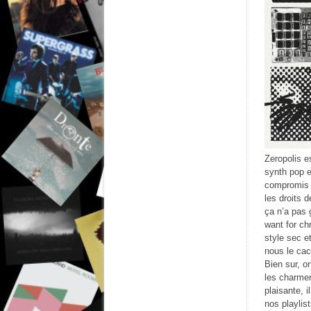
Zeropolis e
synth pop e
compromis 
les droits 
ça n’a pas 
want for chr
style sec e
nous le cac
Bien sur, o
les charmer
plaisante, 
nos playlis